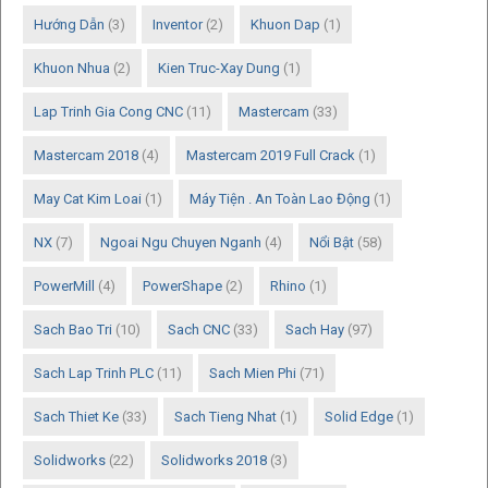
Hướng Dẫn
(3)
Inventor
(2)
Khuon Dap
(1)
Khuon Nhua
(2)
Kien Truc-Xay Dung
(1)
Lap Trinh Gia Cong CNC
(11)
Mastercam
(33)
Mastercam 2018
(4)
Mastercam 2019 Full Crack
(1)
May Cat Kim Loai
(1)
Máy Tiện . An Toàn Lao Động
(1)
NX
(7)
Ngoai Ngu Chuyen Nganh
(4)
Nổi Bật
(58)
PowerMill
(4)
PowerShape
(2)
Rhino
(1)
Sach Bao Tri
(10)
Sach CNC
(33)
Sach Hay
(97)
Sach Lap Trinh PLC
(11)
Sach Mien Phi
(71)
Sach Thiet Ke
(33)
Sach Tieng Nhat
(1)
Solid Edge
(1)
Solidworks
(22)
Solidworks 2018
(3)