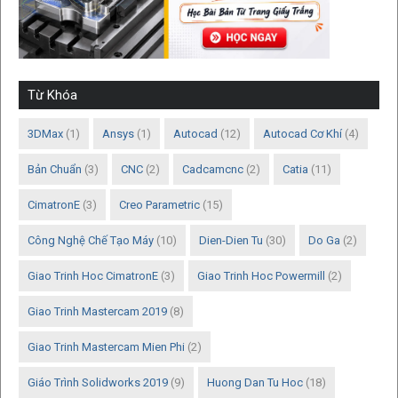
Từ Khóa
3DMax
(1)
Ansys
(1)
Autocad
(12)
Autocad Cơ Khí
(4)
Bản Chuẩn
(3)
CNC
(2)
Cadcamcnc
(2)
Catia
(11)
CimatronE
(3)
Creo Parametric
(15)
Công Nghệ Chế Tạo Máy
(10)
Dien-Dien Tu
(30)
Do Ga
(2)
Giao Trinh Hoc CimatronE
(3)
Giao Trinh Hoc Powermill
(2)
Giao Trinh Mastercam 2019
(8)
Giao Trinh Mastercam Mien Phi
(2)
Giáo Trình Solidworks 2019
(9)
Huong Dan Tu Hoc
(18)