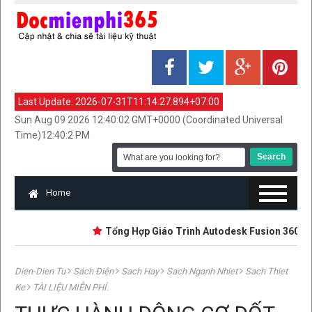
Last Update:
2026-07-31T11:14:27.894+07:00
Sun Aug 09 2026 12:40:02 GMT+0000 (Coordinated Universal
Time)12:40:2 PM
Home
Tổng Hợp Giáo Trình Autodesk Fusion 360 | Mới N
Dien-Dien Tu
Sách Điện
Sach Hay
Sach Nganh Nhiet
Sach Thiet
Ke
TÀI LIỆU MIỄN PHÍ.