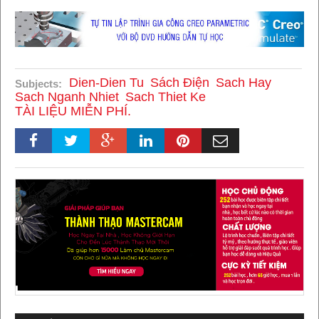
Dien-Dien Tu
Sách Điện
Sach Hay
Subjects:
Sach Nganh Nhiet
Sach Thiet Ke
TÀI LIỆU MIỄN PHÍ.