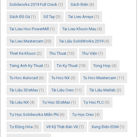
Solidworks 2019 Full Crack
(1)
Sách Điện
(6)
Sách Đồ Gá
(1)
Sổ Tay
(3)
Tai Lieu Ansys
(1)
Tai Lieu Hoc PowerMill
(1)
Tai Lieu Khuon Mau
(4)
Tai Lieu Mastercam
(20)
Tai Liệu SolidWorks 2019
(4)
Thiet Ke Khuon
(2)
Thu Thuat
(13)
Thư Viện
(1)
Tieng Anh Ky Thuat
(1)
Tin Ky Thuat
(19)
Tong Hop
(4)
Tu Hoc Autocad
(6)
Tu Hoc NX
(3)
Tu Hoc Mastercam
(11)
Tài Liệu 3DsMax
(1)
Tài Liệu Creo
(11)
Tài Liệu Matlab
(2)
Tài Liệu NX
(4)
Tự Học 3DsMax
(1)
Tự Học PLC
(5)
Tự Học Solidworks Miễn Phí
(6)
Tự Học Creo
(4)
Tự Động Hóa
(5)
Vẽ Kỹ Thật-Bản Vẽ
(7)
Xung Điện EDM
(1)