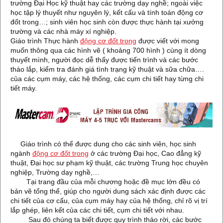
trường Đại Học kỹ thuật hay các trường dạy nghề; ngoài việc
học tập lý thuyết như nguyên lý, kết cấu và tính toán động cơ
đốt trong…; sinh viên học sinh còn được thực hành tại xưởng
trường và các nhà máy xí nghiệp.
Giáo trình Thực hành
động cơ đốt trong
được viết với mong
muốn thông qua các hình vẽ ( khoảng 700 hình ) cùng ít dòng
thuyết mình, người đọc dễ thấy được tiến trình và các bước
tháo lắp, kiểm tra đánh giá tình trạng kỹ thuật và sữa chữa….
của các cụm máy, các hệ thống, các cụm chi tiết hay từng chi
tiết máy.
Giáo trình có thể được dung cho các sinh viên, học sinh
ngành
động cơ đốt trong
ở các trường Đại học, Cao đẳng kỹ
thuật, Đại học sư phạm kỹ thuật, các trường Trung học chuyên
nghiệp, Trường dạy nghề,…
Tại trang đầu của mỗi chương hoặc đề mục lớn đều có
bản vẽ tổng thể, giúp cho người dung sách xác định được các
chi tiết của cơ cấu, của cụm máy hay của hệ thống, chỉ rõ vị trí
lắp ghép, liên kết của các chi tiết, cụm chi tiết với nhau.
Sau đó chúng ta biết được quy trình tháo rời, các bước