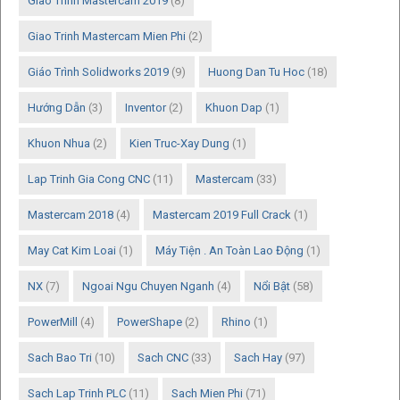
Giao Trinh Mastercam 2019
(8)
Giao Trinh Mastercam Mien Phi
(2)
Giáo Trình Solidworks 2019
(9)
Huong Dan Tu Hoc
(18)
Hướng Dẫn
(3)
Inventor
(2)
Khuon Dap
(1)
Khuon Nhua
(2)
Kien Truc-Xay Dung
(1)
Lap Trinh Gia Cong CNC
(11)
Mastercam
(33)
Mastercam 2018
(4)
Mastercam 2019 Full Crack
(1)
May Cat Kim Loai
(1)
Máy Tiện . An Toàn Lao Động
(1)
NX
(7)
Ngoai Ngu Chuyen Nganh
(4)
Nổi Bật
(58)
PowerMill
(4)
PowerShape
(2)
Rhino
(1)
Sach Bao Tri
(10)
Sach CNC
(33)
Sach Hay
(97)
Sach Lap Trinh PLC
(11)
Sach Mien Phi
(71)