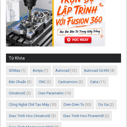
Từ Khóa
3DMax
(1)
Ansys
(1)
Autocad
(12)
Autocad Cơ Khí
(4)
Bản Chuẩn
(3)
CNC
(2)
Cadcamcnc
(2)
Catia
(11)
CimatronE
(3)
Creo Parametric
(15)
Công Nghệ Chế Tạo Máy
(10)
Dien-Dien Tu
(30)
Do Ga
(2)
Giao Trinh Hoc CimatronE
(3)
Giao Trinh Hoc Powermill
(2)