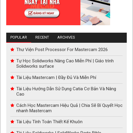
POPULAR
RECENT
ARCHIVES
Thư Viện Post Processor For Mastercam 2026
Tự Học Solidworks Nâng Cao Miễn Phí | Giáo trình
Solidworks surface
Tài Liệu Mastercam | Đầy Đủ Và Miễn Phí
Tài Liệu Hướng Dẫn Sử Dụng Catia Cơ Bản Và Nâng
Cao
Cách Học Mastercam Hiệu Quả | Chia Sẽ Bí Quyết Học
nhanh Mastercam
Tài Liệu Tính Toán Thiết Kế Khuôn