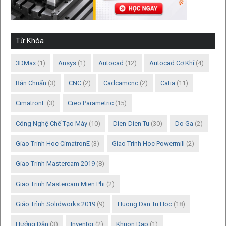
Từ Khóa
3DMax
(1)
Ansys
(1)
Autocad
(12)
Autocad Cơ Khí
(4)
Bản Chuẩn
(3)
CNC
(2)
Cadcamcnc
(2)
Catia
(11)
CimatronE
(3)
Creo Parametric
(15)
Công Nghệ Chế Tạo Máy
(10)
Dien-Dien Tu
(30)
Do Ga
(2)
Giao Trinh Hoc CimatronE
(3)
Giao Trinh Hoc Powermill
(2)
Giao Trinh Mastercam 2019
(8)
Giao Trinh Mastercam Mien Phi
(2)
Giáo Trình Solidworks 2019
(9)
Huong Dan Tu Hoc
(18)
Hướng Dẫn
(3)
Inventor
(2)
Khuon Dap
(1)