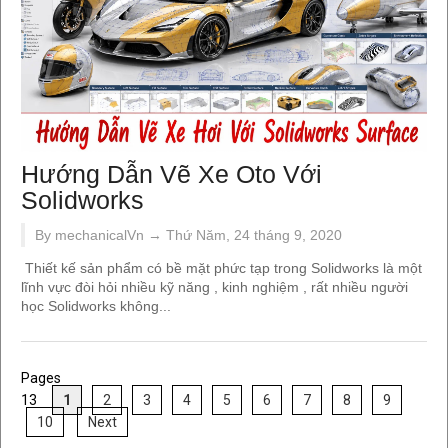
Hướng Dẫn Vẽ Xe Oto Với
Solidworks
By mechanicalVn →
Thứ Năm, 24 tháng 9, 2020
Thiết kế sản phẩm có bề mặt phức tạp trong Solidworks là một
lĩnh vực đòi hỏi nhiều kỹ năng , kinh nghiệm , rất nhiều người
học Solidworks không...
Pages
13
1
2
3
4
5
6
7
8
9
10
Next