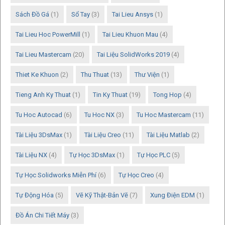
Sách Đồ Gá
(1)
Sổ Tay
(3)
Tai Lieu Ansys
(1)
Tai Lieu Hoc PowerMill
(1)
Tai Lieu Khuon Mau
(4)
Tai Lieu Mastercam
(20)
Tai Liệu SolidWorks 2019
(4)
Thiet Ke Khuon
(2)
Thu Thuat
(13)
Thư Viện
(1)
Tieng Anh Ky Thuat
(1)
Tin Ky Thuat
(19)
Tong Hop
(4)
Tu Hoc Autocad
(6)
Tu Hoc NX
(3)
Tu Hoc Mastercam
(11)
Tài Liệu 3DsMax
(1)
Tài Liệu Creo
(11)
Tài Liệu Matlab
(2)
Tài Liệu NX
(4)
Tự Học 3DsMax
(1)
Tự Học PLC
(5)
Tự Học Solidworks Miễn Phí
(6)
Tự Học Creo
(4)
Tự Động Hóa
(5)
Vẽ Kỹ Thật-Bản Vẽ
(7)
Xung Điện EDM
(1)
Đồ Án Chi Tiết Máy
(3)