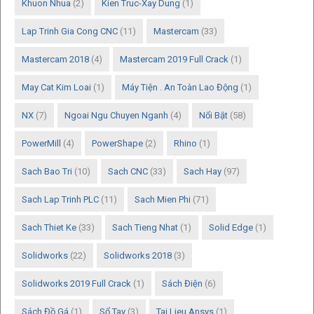
Khuon Nhua
(2)
Kien Truc-Xay Dung
(1)
Lap Trinh Gia Cong CNC
(11)
Mastercam
(33)
Mastercam 2018
(4)
Mastercam 2019 Full Crack
(1)
May Cat Kim Loai
(1)
Máy Tiện . An Toàn Lao Động
(1)
NX
(7)
Ngoai Ngu Chuyen Nganh
(4)
Nổi Bật
(58)
PowerMill
(4)
PowerShape
(2)
Rhino
(1)
Sach Bao Tri
(10)
Sach CNC
(33)
Sach Hay
(97)
Sach Lap Trinh PLC
(11)
Sach Mien Phi
(71)
Sach Thiet Ke
(33)
Sach Tieng Nhat
(1)
Solid Edge
(1)
Solidworks
(22)
Solidworks 2018
(3)
Solidworks 2019 Full Crack
(1)
Sách Điện
(6)
Sách Đồ Gá
(1)
Sổ Tay
(3)
Tai Lieu Ansys
(1)