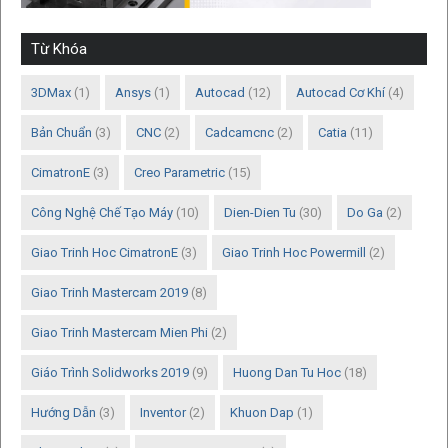
Từ Khóa
3DMax
(1)
Ansys
(1)
Autocad
(12)
Autocad Cơ Khí
(4)
Bản Chuẩn
(3)
CNC
(2)
Cadcamcnc
(2)
Catia
(11)
CimatronE
(3)
Creo Parametric
(15)
Công Nghệ Chế Tạo Máy
(10)
Dien-Dien Tu
(30)
Do Ga
(2)
Giao Trinh Hoc CimatronE
(3)
Giao Trinh Hoc Powermill
(2)
Giao Trinh Mastercam 2019
(8)
Giao Trinh Mastercam Mien Phi
(2)
Giáo Trình Solidworks 2019
(9)
Huong Dan Tu Hoc
(18)
Hướng Dẫn
(3)
Inventor
(2)
Khuon Dap
(1)