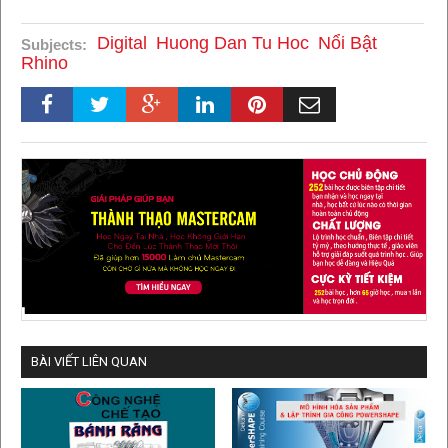
Digital
Huong Dan Tu Hoc
Nổi Bật
Subjects:
Rhino
BÀI VIẾT LIÊN QUAN