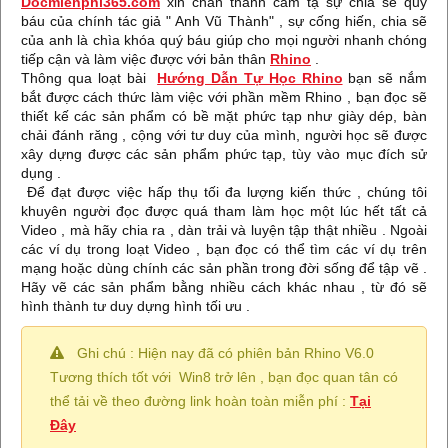
Docmienphi365.com
xin chân thành cảm tạ sự chia sẽ quý
báu của chính tác giả " Anh Vũ Thành" , sự cống hiến, chia sẽ
của anh là chìa khóa quý báu giúp cho mọi người nhanh chóng
tiếp cận và làm việc được với bản thân
Rhino
.
Thông qua loạt bài
Hướng Dẫn Tự Học Rhino
bạn
sẽ nắm
bắt được cách thức làm việc với phần mềm Rhino , bạn đọc sẽ
thiết kế các sản phẩm có bề mặt phức tạp như giày dép, bàn
chải đánh răng , cộng với tư duy của mình, người học sẽ được
xây dựng được các sản phẩm phức tạp, tùy vào mục đích sử
dụng .
Để đạt được việc hấp thụ tối đa lượng kiến thức , chúng tôi
khuyên người đọc được quá tham làm học một lúc hết tất cả
Video , mà hãy chia ra , dàn trải và luyện tập thật nhiều . Ngoài
các ví dụ trong loạt Video , bạn đọc có thể tìm các ví dụ trên
mạng hoặc dùng chính các sản phần trong đời sống để tập vẽ .
Hãy vẽ các sản phẩm bằng nhiều cách khác nhau , từ đó sẽ
hình thành tư duy dựng hình tối ưu .
Ghi chú : Hiện nay đã có phiên bản Rhino V6.0
Tương thích tốt với Win8 trở lên , bạn đọc quan tân có
thể tải về theo đường link hoàn toàn miễn phí :
Tại
Đây