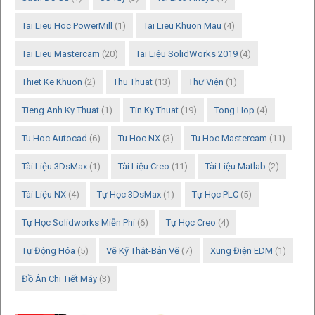
Tai Lieu Hoc PowerMill
(1)
Tai Lieu Khuon Mau
(4)
Tai Lieu Mastercam
(20)
Tai Liệu SolidWorks 2019
(4)
Thiet Ke Khuon
(2)
Thu Thuat
(13)
Thư Viện
(1)
Tieng Anh Ky Thuat
(1)
Tin Ky Thuat
(19)
Tong Hop
(4)
Tu Hoc Autocad
(6)
Tu Hoc NX
(3)
Tu Hoc Mastercam
(11)
Tài Liệu 3DsMax
(1)
Tài Liệu Creo
(11)
Tài Liệu Matlab
(2)
Tài Liệu NX
(4)
Tự Học 3DsMax
(1)
Tự Học PLC
(5)
Tự Học Solidworks Miễn Phí
(6)
Tự Học Creo
(4)
Tự Động Hóa
(5)
Vẽ Kỹ Thật-Bản Vẽ
(7)
Xung Điện EDM
(1)
Đồ Án Chi Tiết Máy
(3)