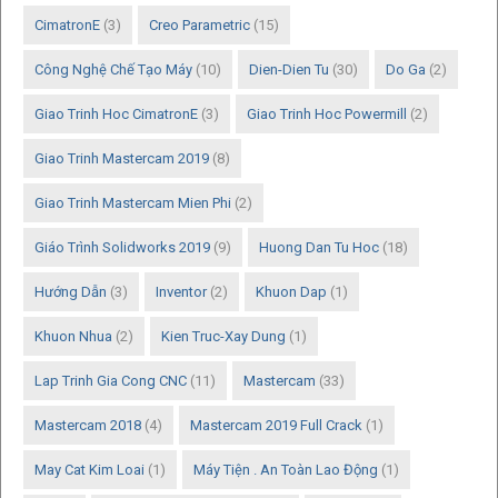
CimatronE
(3)
Creo Parametric
(15)
Công Nghệ Chế Tạo Máy
(10)
Dien-Dien Tu
(30)
Do Ga
(2)
Giao Trinh Hoc CimatronE
(3)
Giao Trinh Hoc Powermill
(2)
Giao Trinh Mastercam 2019
(8)
Giao Trinh Mastercam Mien Phi
(2)
Giáo Trình Solidworks 2019
(9)
Huong Dan Tu Hoc
(18)
Hướng Dẫn
(3)
Inventor
(2)
Khuon Dap
(1)
Khuon Nhua
(2)
Kien Truc-Xay Dung
(1)
Lap Trinh Gia Cong CNC
(11)
Mastercam
(33)
Mastercam 2018
(4)
Mastercam 2019 Full Crack
(1)
May Cat Kim Loai
(1)
Máy Tiện . An Toàn Lao Động
(1)