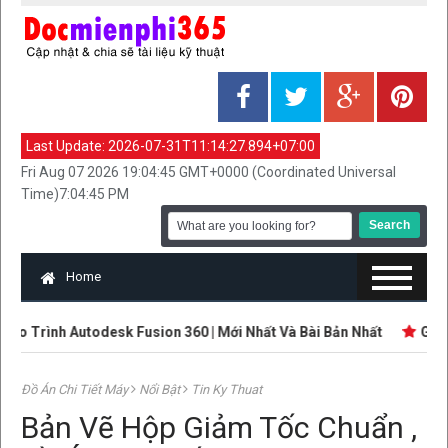
Last Update:
2026-07-31T11:14:27.894+07:00
Fri Aug 07 2026 19:04:45 GMT+0000 (Coordinated Universal
Time)7:04:45 PM
Home
o Trình Autodesk Fusion 360 | Mới Nhất Và Bài Bản Nhất
Giáo T
Đồ Án Chi Tiết Máy
Nổi Bật
Tin Ky Thuat
Bản Vẽ Hộp Giảm Tốc Chuẩn ,