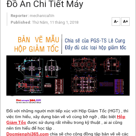
Đồ Án Chi Tiết Máy
Reporter:
mechanicalVn
A-
A+
Published:
Thứ Năm, 11 tháng 1, 2018
Đối với những người mới tiếp xúc với Hộp Giảm Tốc (HGT) , thì
việc tìm hiểu, xây dựng bản vẽ vô cùng bỡ ngỡ , đặc biệt
Hộp
Giảm Tốc
được sử dụng rất nhiều trong kỹ thuật , ai ai cũng
nên tìm hiểu để học tập .
Docmienphi365.com
chia sẽ cho cộng đồng tập bản vẽ về các