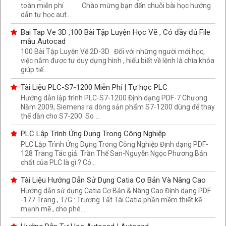
toàn miễn phí Chào mừng bạn đến chuỗi bài học hướng
dẫn tự học aut...
Bai Tap Ve 3D ,100 Bài Tập Luyện Học Vẽ , Có đầy đủ File
mẫu Autocad
100 Bài Tập Luyện Vẽ 2D-3D Đối với những người mới học,
việc nắm được tư duy dựng hình , hiểu biết về lệnh là chìa khóa
giúp tiế...
Tài Liệu PLC-S7-1200 Miễn Phí | Tự học PLC
Hướng dẫn lập trình PLC-S7-1200 Định dạng PDF-7 Chương
Năm 2009, Siemens ra dòng sản phẩm S7-1200 dùng để thay
thế dần cho S7-200. So ...
PLC Lập Trình Ứng Dụng Trong Công Nghiệp
PLC Lập Trình Ứng Dụng Trong Công Nghiệp Định dạng PDF-
128 Trang Tác giả: Trần Thế San-Nguyễn Ngọc Phương Bản
chất của PLC là gì ? Có...
Tài Liệu Hướng Dẫn Sử Dụng Catia Cơ Bản Và Nâng Cao
Hướng dẫn sử dụng Catia Cơ Bản & Nâng Cao Định dạng PDF
-177 Trang , T/G : Trương Tất Tài Catia phần mềm thiết kế
mạnh mẽ , cho phé...