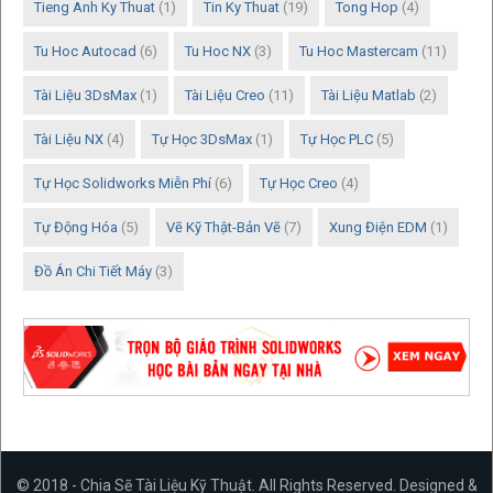
Tieng Anh Ky Thuat
(1)
Tin Ky Thuat
(19)
Tong Hop
(4)
Tu Hoc Autocad
(6)
Tu Hoc NX
(3)
Tu Hoc Mastercam
(11)
Tài Liệu 3DsMax
(1)
Tài Liệu Creo
(11)
Tài Liệu Matlab
(2)
Tài Liệu NX
(4)
Tự Học 3DsMax
(1)
Tự Học PLC
(5)
Tự Học Solidworks Miễn Phí
(6)
Tự Học Creo
(4)
Tự Động Hóa
(5)
Vẽ Kỹ Thật-Bản Vẽ
(7)
Xung Điện EDM
(1)
Đồ Án Chi Tiết Máy
(3)
© 2018 - Chia Sẽ Tài Liệu Kỹ Thuật. All Rights Reserved. Designed &