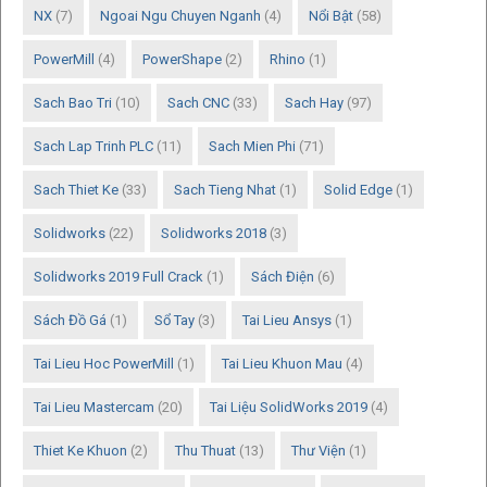
NX
(7)
Ngoai Ngu Chuyen Nganh
(4)
Nổi Bật
(58)
PowerMill
(4)
PowerShape
(2)
Rhino
(1)
Sach Bao Tri
(10)
Sach CNC
(33)
Sach Hay
(97)
Sach Lap Trinh PLC
(11)
Sach Mien Phi
(71)
Sach Thiet Ke
(33)
Sach Tieng Nhat
(1)
Solid Edge
(1)
Solidworks
(22)
Solidworks 2018
(3)
Solidworks 2019 Full Crack
(1)
Sách Điện
(6)
Sách Đồ Gá
(1)
Sổ Tay
(3)
Tai Lieu Ansys
(1)
Tai Lieu Hoc PowerMill
(1)
Tai Lieu Khuon Mau
(4)
Tai Lieu Mastercam
(20)
Tai Liệu SolidWorks 2019
(4)
Thiet Ke Khuon
(2)
Thu Thuat
(13)
Thư Viện
(1)