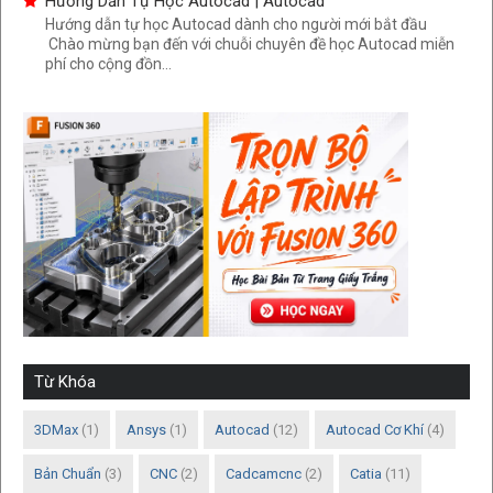
Hướng Dẫn Tự Học Autocad | Autocad
Hướng dẫn tự học Autocad dành cho người mới bắt đầu
Chào mừng bạn đến với chuỗi chuyên đề học Autocad miễn
phí cho cộng đồn...
Từ Khóa
3DMax
(1)
Ansys
(1)
Autocad
(12)
Autocad Cơ Khí
(4)
Bản Chuẩn
(3)
CNC
(2)
Cadcamcnc
(2)
Catia
(11)