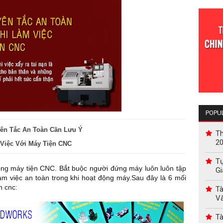
POPU
ên Tắc An Toàn Cần Lưu Ý
Th
2
Việc Với Máy Tiện CNC
Tự
ông máy tiện CNC. Bắt buộc người đứng máy luôn luôn tập
Gi
 làm việc an toàn trong khi hoạt động máy.Sau đây là 6 mối
n cnc:
Tà
V
Tà