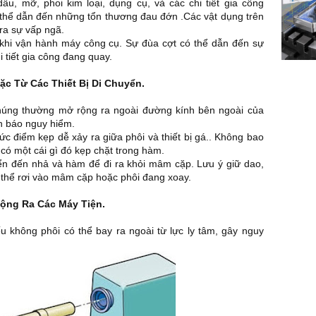
, mỡ, phoi kim loại, dụng cụ, và các chi tiết gia công
ó thể dẫn đến những tổn thương đau đớn .Các vật dụng trên
ra sự vấp ngã.
 khi vận hành máy công cụ. Sự đùa cợt có thể dẫn đến sự
 tiết gia công đang quay.
ặc Từ Các Thiết Bị Di Chuyển.
húng thường mở rộng ra ngoài đường kính bên ngoài của
nh báo nguy hiểm.
hức điểm kẹp dễ xảy ra giữa phôi và thiết bị gá.. Không bao
ó một cái gì đó kẹp chặt trong hàm.
yển đến nhả và hàm để đi ra khỏi mâm cặp. Lưu ý giữ dao,
 thể rơi vào mâm cặp hoặc phôi đang xoay.
ộng Ra Các Máy Tiện.
u không phôi có thể bay ra ngoài từ lực ly tâm, gây nguy