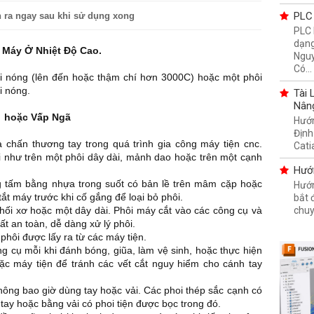
PLC 
n ra ngay sau khi sử dụng xong
PLC 
dạng
t Máy Ở Nhiệt Độ Cao.
Nguy
Có...
ôi nóng (lên đến hoặc thậm chí hơn 3000C) hoặc một phôi
i nóng.
Tài 
Nân
. hoặc Vấp Ngã
Hướn
Định
 chấn thương tay trong quá trình gia công máy tiện cnc.
Cati
i như trên một phôi dây dài, mảnh dao hoặc trên một cạnh
Hướ
 tấm bằng nhựa trong suốt có bản lề trên mâm cặp hoặc
Hướn
ắt máy trước khi cố gắng để loại bỏ phôi.
bắt
chuy
hối xơ hoặc một dây dài. Phôi máy cắt vào các công cụ và
ất an toàn, dễ dàng xử lý phôi.
phôi được lấy ra từ các máy tiện.
ng cụ mỗi khi đánh bóng, giũa, làm vệ sinh, hoặc thực hiện
hoặc máy tiện để tránh các vết cắt nguy hiểm cho cánh tay
không bao giờ dùng tay hoặc vải. Các phoi thép sắc cạnh có
tay hoặc bằng vải có phoi tiện được bọc trong đó.