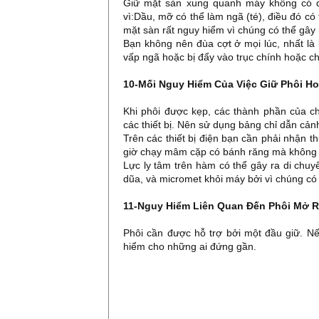
Giữ mặt sàn xung quanh máy không có dầu
vì:Dầu, mỡ có thể làm ngã (té), điều đó c
mặt sàn rất nguy hiểm vì chúng có thể gây 
Bạn không nên đùa cợt ở mọi lúc, nhất là
vấp ngã hoặc bị đẩy vào trục chính hoặc chi
10-Mối Nguy Hiểm Của Việc Giữ Phôi Ho
Khi phôi được kẹp, các thành phần của c
các thiết bị. Nên sử dụng bảng chỉ dẫn cả
Trên các thiết bị điện bạn cần phải nhận t
giờ chạy mâm cặp có bánh răng mà không c
Lực ly tâm trên hàm có thể gây ra di chu
dũa, và micromet khỏi máy bởi vì chúng có
11-Nguy Hiểm Liên Quan Đến Phôi Mở R
Phôi cần được hỗ trợ bởi một đầu giữ. Nế
hiểm cho những ai đứng gần.