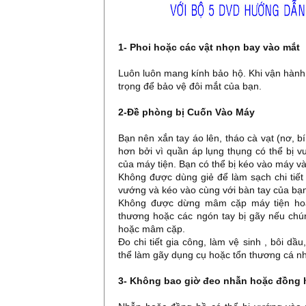
1- Phoi hoặc các vật nhọn bay vào mắt
Luôn luôn mang kính bảo hộ. Khi vận hành 
trọng để bảo vệ đôi mắt của bạn.
2-Đề phòng bị Cuốn Vào Máy
Bạn nên xắn tay áo lên, tháo cà vạt (nơ, 
hơn bởi vì quần áp lụng thụng có thể bị 
của máy tiện. Bạn có thể bị kéo vào máy và
Không được dùng giẻ để làm sạch chi tiết 
vướng và kéo vào cùng với bàn tay của bạ
Không được dừng mâm cặp máy tiện hoặc
thương hoặc các ngón tay bị gãy nếu chú
hoặc mâm cặp.
Đo chi tiết gia công, làm vệ sinh , bôi d
thể làm gãy dụng cụ hoặc tổn thương cá n
3- Không bao giờ đeo nhẫn hoặc đồng