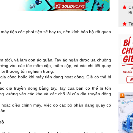
Cá
Bí
Tà
máy tiện các phoi tiện sẽ bay ra, nên kính bảo hộ rất quan
Tr
Ch
Tr
Tà
bím tóc), và làm gọn áo quần. Tay áo ngắn được ưa chuộng
Bi
vướng vào các tốc mâm cặp, mâm cặp, và các chi tiết quay
 bị thương tổn nghiêm trọng.
Tự
gia công hoặc khi máy tiện đang hoạt động. Giẻ có thể bị
H
n.
 đĩa truyền động bằng tay. Tay của bạn có thể bị tổn
Tà
ng vướng vào các khe và các chổ lồi của đĩa truyền động
ầu, hoặc điều chỉnh máy. Việc đo các bộ phận đang quay có
hân.
 hồ