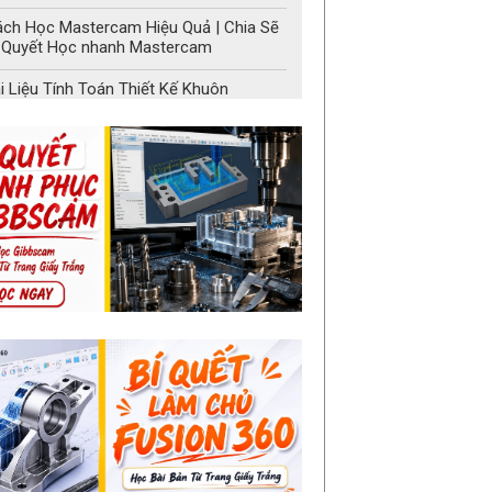
ch Học Mastercam Hiệu Quả | Chia Sẽ
 Quyết Học nhanh Mastercam
i Liệu Tính Toán Thiết Kế Khuôn
ọn Bộ Giáo Trình Tự Học Solidworks
o Người Mới | Chuẩn Từ Trang Giấy
ắng
i Liệu Soldiworks | SolidWorks Parts
ble
 Học Solidworks Mới Nhất Và Miễn Phí
ay
i liệu học Solidworks