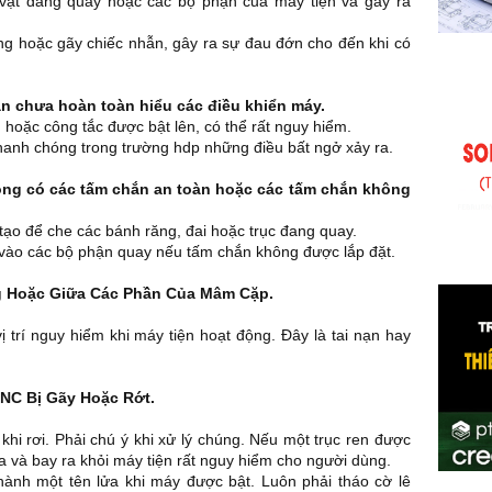
vật đang quay hoặc các bộ phận của máy tiện và gây ra
cong hoặc gãy chiếc nhẫn, gây ra sự đau đớn cho đến khi có
n chưa hoàn toàn hiểu các điều khiển máy.
n hoặc công tắc được bật lên, có thể rất nguy hiểm.
anh chóng trong trường hdp những điều bất ngở xảy ra.
ng có các tấm chắn an toàn hoặc các tấm chắn không
tạo để che các bánh răng, đai hoặc trục đang quay.
 vào các bộ phận quay nếu tấm chắn không được lắp đặt.
g Hoặc Giữa Các Phần Của Mâm Cặp.
ị trí nguy hiểm khi máy tiện hoạt động. Đây là tai nạn hay
CNC Bị Gãy Hoặc Rớt.
hi rơi. Phải chú ý khi xử lý chúng. Nếu một trục ren được
a và bay ra khỏi máy tiện rất nguy hiểm cho người dùng.
thành một tên lửa khi máy được bật. Luôn phải tháo cờ lê