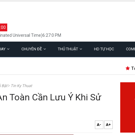
:00
inated Universal Time)6:27:0 PM
HAY
CHUYÊN ĐỀ
THỦ THUẬT
HD TỰ HỌC
COM
Tổng H
i Bật
Tin Ky Thuat
n Toàn Cần Lưu Ý Khi Sử
A-
A+