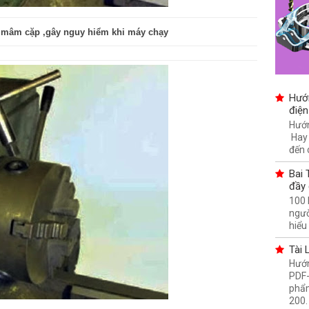
n mâm cặp ,gây nguy hiểm khi máy chạy
Hướ
điện
Hướn
Hay
đến 
Bai 
đầy 
100 
ngườ
hiểu 
Tài 
Hướn
PDF-
phẩm
200. 