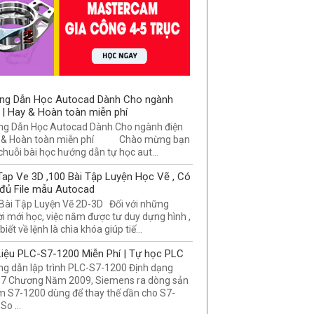
ng Dẫn Học Autocad Dành Cho ngành
 | Hay & Hoàn toàn miễn phí
g Dẫn Học Autocad Dành Cho ngành điện
 & Hoàn toàn miễn phí Chào mừng bạn
chuỗi bài học hướng dẫn tự học aut...
Tap Ve 3D ,100 Bài Tập Luyện Học Vẽ , Có
đủ File mẫu Autocad
Bài Tập Luyện Vẽ 2D-3D Đối với những
i mới học, việc nắm được tư duy dựng hình ,
biết về lệnh là chìa khóa giúp tiế...
Liệu PLC-S7-1200 Miễn Phí | Tự học PLC
g dẫn lập trình PLC-S7-1200 Định dạng
7 Chương Năm 2009, Siemens ra dòng sản
 S7-1200 dùng để thay thế dần cho S7-
So ...