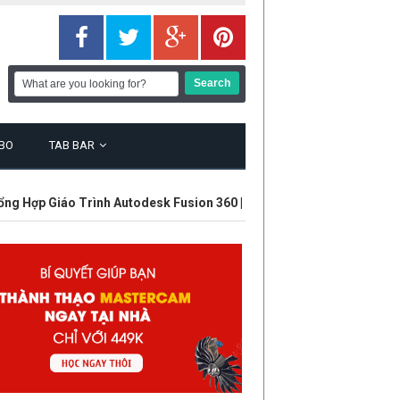
BO
TAB BAR
ợp Giáo Trình Autodesk Fusion 360 | Mới Nhất Và Bài Bản Nhất