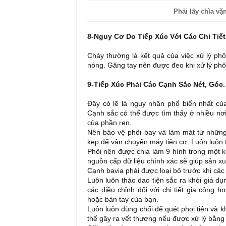
Phải lấy chìa vặ
8-Nguy Cơ Do Tiếp Xúc Với Các Chi Tiế
Cháy thường là kết quả của việc xử lý ph
nóng. Găng tay nên được đeo khi xử lý phô
9-Tiếp Xúc Phải Các Cạnh Sắc Nét, Góc
Đây có lẽ là nguy nhân phổ biến nhất của
Cạnh sắc có thể được tìm thấy ở nhiều nơ
của phần ren.
Nên bảo vệ phôi bay và làm mát từ những
kẹp để vận chuyển máy tiện cơ. Luôn luôn t
Phôi nên được chia làm 9 hình trong một k
nguồn cấp dữ liệu chính xác sẽ giúp sản xu
Cạnh bavia phải được loại bỏ trước khi các 
Luôn luôn tháo dao tiện sắc ra khỏi giá dụ
các điều chỉnh đối với chi tiết gia công 
hoặc bàn tay của bạn.
Luôn luôn dùng chổi để quét phoi tiện và 
thể gây ra vết thương nếu được xử lý bằng 