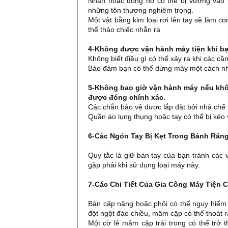
Nhẫn hoặc đồng hồ có thể bị vướng vào 
những tôn thương nghiêm trọng.
Một vật bằng kim loại rơi lên tay sẽ làm 
thể tháo chiếc nhẫn ra
4-Không được vận hành máy tiện khi bạ
Không biết điều gì có thể xảy ra khi các cầ
Bảo đảm bạn có thể dừng máy một cách nh
5-Không bao giờ vận hành máy nếu khô
được đóng chính xác.
Các chắn bảo vệ được lắp đặt bởi nhà chế 
Quần áo lụng thụng hoặc tay có thể bị kéo
6-Các Ngón Tay Bị Kẹt Trong Bánh Răn
Quy tắc là giữ bàn tay của bạn tránh các v
gặp phải khi sử dụng loại máy này.
7-Các Chi Tiết Của Gia Công Máy Tiện 
Bàn cặp nặng hoặc phôi có thể nguy hiểm k
đột ngột đảo chiều, mâm cặp có thể thoát r
Một cờ lê mâm cặp trái trong có thể trở 