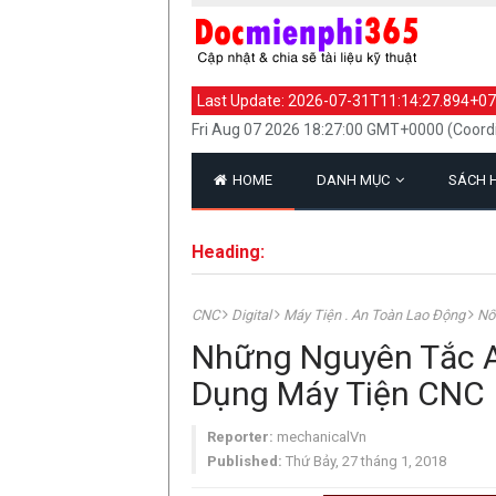
Last Update:
2026-07-31T11:14:27.894+07
Fri Aug 07 2026 18:27:00 GMT+0000 (Coord
HOME
DANH MỤC
SÁCH 
Heading:
CNC
Digital
Máy Tiện . An Toàn Lao Động
Nổ
Những Nguyên Tắc A
Dụng Máy Tiện CNC
Reporter:
mechanicalVn
Published:
Thứ Bảy, 27 tháng 1, 2018