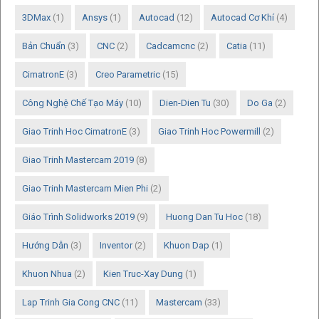
3DMax
(1)
Ansys
(1)
Autocad
(12)
Autocad Cơ Khí
(4)
Bản Chuẩn
(3)
CNC
(2)
Cadcamcnc
(2)
Catia
(11)
CimatronE
(3)
Creo Parametric
(15)
Công Nghệ Chế Tạo Máy
(10)
Dien-Dien Tu
(30)
Do Ga
(2)
Giao Trinh Hoc CimatronE
(3)
Giao Trinh Hoc Powermill
(2)
Giao Trinh Mastercam 2019
(8)
Giao Trinh Mastercam Mien Phi
(2)
Giáo Trình Solidworks 2019
(9)
Huong Dan Tu Hoc
(18)
Hướng Dẫn
(3)
Inventor
(2)
Khuon Dap
(1)
Khuon Nhua
(2)
Kien Truc-Xay Dung
(1)
Lap Trinh Gia Cong CNC
(11)
Mastercam
(33)