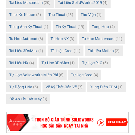
Tai Lieu Mastercam
(20)
Tai Liệu SolidWorks 2019
(4)
Thiet Ke Khuon
(2)
Thu Thuat
(13)
Thư Viện
(1)
Tieng Anh Ky Thuat
(1)
Tin Ky Thuat
(19)
Tong Hop
(4)
Tu Hoc Autocad
(6)
Tu Hoc NX
(3)
Tu Hoc Mastercam
(11)
Tài Liệu 3DsMax
(1)
Tài Liệu Creo
(11)
Tài Liệu Matlab
(2)
Tài Liệu NX
(4)
Tự Học 3DsMax
(1)
Tự Học PLC
(5)
Tự Học Solidworks Miễn Phí
(6)
Tự Học Creo
(4)
Tự Động Hóa
(5)
Vẽ Kỹ Thật-Bản Vẽ
(7)
Xung Điện EDM
(1)
Đồ Án Chi Tiết Máy
(3)