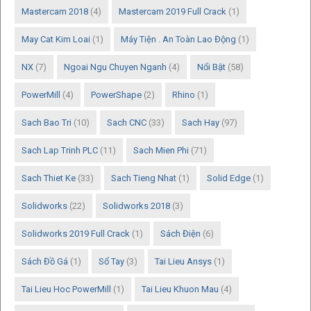
Mastercam 2018
(4)
Mastercam 2019 Full Crack
(1)
May Cat Kim Loai
(1)
Máy Tiện . An Toàn Lao Động
(1)
NX
(7)
Ngoai Ngu Chuyen Nganh
(4)
Nổi Bật
(58)
PowerMill
(4)
PowerShape
(2)
Rhino
(1)
Sach Bao Tri
(10)
Sach CNC
(33)
Sach Hay
(97)
Sach Lap Trinh PLC
(11)
Sach Mien Phi
(71)
Sach Thiet Ke
(33)
Sach Tieng Nhat
(1)
Solid Edge
(1)
Solidworks
(22)
Solidworks 2018
(3)
Solidworks 2019 Full Crack
(1)
Sách Điện
(6)
Sách Đồ Gá
(1)
Sổ Tay
(3)
Tai Lieu Ansys
(1)
Tai Lieu Hoc PowerMill
(1)
Tai Lieu Khuon Mau
(4)