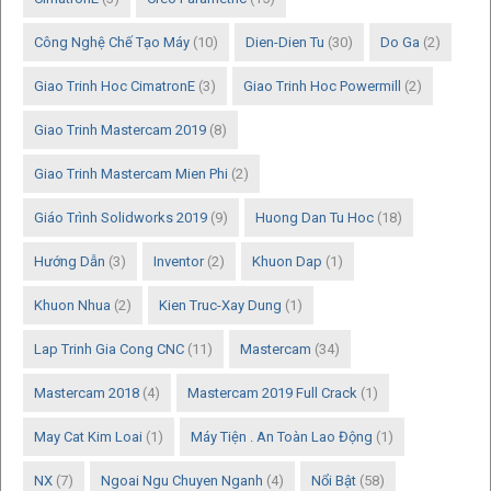
Công Nghệ Chế Tạo Máy
(10)
Dien-Dien Tu
(30)
Do Ga
(2)
Giao Trinh Hoc CimatronE
(3)
Giao Trinh Hoc Powermill
(2)
Giao Trinh Mastercam 2019
(8)
Giao Trinh Mastercam Mien Phi
(2)
Giáo Trình Solidworks 2019
(9)
Huong Dan Tu Hoc
(18)
Hướng Dẫn
(3)
Inventor
(2)
Khuon Dap
(1)
Khuon Nhua
(2)
Kien Truc-Xay Dung
(1)
Lap Trinh Gia Cong CNC
(11)
Mastercam
(34)
Mastercam 2018
(4)
Mastercam 2019 Full Crack
(1)
May Cat Kim Loai
(1)
Máy Tiện . An Toàn Lao Động
(1)
NX
(7)
Ngoai Ngu Chuyen Nganh
(4)
Nổi Bật
(58)