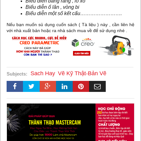
Biểu diễn bằng răng , lò xo
Biểu diễn ổ lăn , vòng bi
Biểu diễn một số kết cấu…………………….
Nếu bạn muốn sủ dụng cuốn sách ( Tà liệu ) này , cần liên hệ
với nhà xuất bản hoặc ra nhà sách mua về để sử dụng nhé .
Sach Hay
Vẽ Kỹ Thật-Bản Vẽ
Subjects: