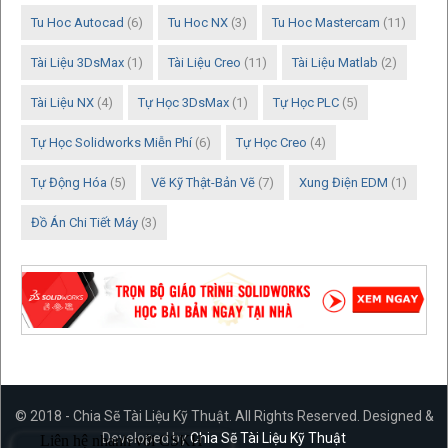
Tu Hoc Autocad
(6)
Tu Hoc NX
(3)
Tu Hoc Mastercam
(11)
Tài Liệu 3DsMax
(1)
Tài Liệu Creo
(11)
Tài Liệu Matlab
(2)
Tài Liệu NX
(4)
Tự Học 3DsMax
(1)
Tự Học PLC
(5)
Tự Học Solidworks Miễn Phí
(6)
Tự Học Creo
(4)
Tự Động Hóa
(5)
Vẽ Kỹ Thật-Bản Vẽ
(7)
Xung Điện EDM
(1)
Đồ Án Chi Tiết Máy
(3)
© 2018 - Chia Sẽ Tài Liệu Kỹ Thuật. All Rights Reserved. Designed &
Developed by
Chia Sẽ Tài Liệu Kỹ Thuật