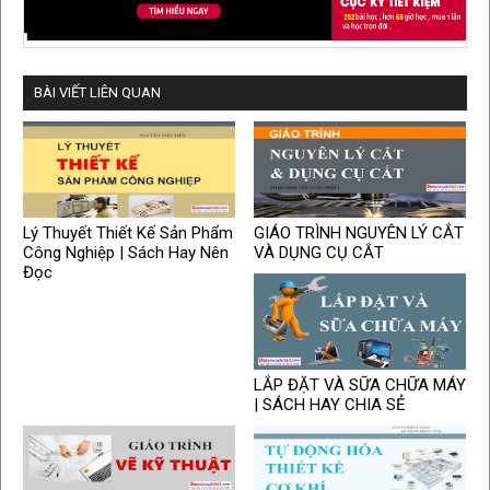
BÀI VIẾT LIÊN QUAN
Lý Thuyết Thiết Kế Sản Phẩm
GIÁO TRÌNH NGUYÊN LÝ CẮT
Công Nghiệp | Sách Hay Nên
VÀ DỤNG CỤ CẮT
Đọc
LẮP ĐẶT VÀ SỮA CHỮA MÁY
| SÁCH HAY CHIA SẺ