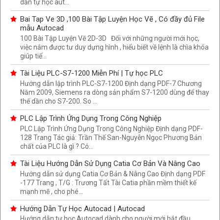
dẫn tự học aut...
Bai Tap Ve 3D ,100 Bài Tập Luyện Học Vẽ , Có đầy đủ File
mẫu Autocad
100 Bài Tập Luyện Vẽ 2D-3D Đối với những người mới học,
việc nắm được tư duy dựng hình , hiểu biết về lệnh là chìa khóa
giúp tiế...
Tài Liệu PLC-S7-1200 Miễn Phí | Tự học PLC
Hướng dẫn lập trình PLC-S7-1200 Định dạng PDF-7 Chương
Năm 2009, Siemens ra dòng sản phẩm S7-1200 dùng để thay
thế dần cho S7-200. So ...
PLC Lập Trình Ứng Dụng Trong Công Nghiệp
PLC Lập Trình Ứng Dụng Trong Công Nghiệp Định dạng PDF-
128 Trang Tác giả: Trần Thế San-Nguyễn Ngọc Phương Bản
chất của PLC là gì ? Có...
Tài Liệu Hướng Dẫn Sử Dụng Catia Cơ Bản Và Nâng Cao
Hướng dẫn sử dụng Catia Cơ Bản & Nâng Cao Định dạng PDF
-177 Trang , T/G : Trương Tất Tài Catia phần mềm thiết kế
mạnh mẽ , cho phé...
Hướng Dẫn Tự Học Autocad | Autocad
Hướng dẫn tự học Autocad dành cho người mới bắt đầu