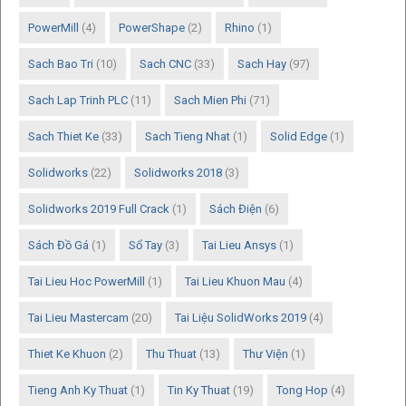
PowerMill
(4)
PowerShape
(2)
Rhino
(1)
Sach Bao Tri
(10)
Sach CNC
(33)
Sach Hay
(97)
Sach Lap Trinh PLC
(11)
Sach Mien Phi
(71)
Sach Thiet Ke
(33)
Sach Tieng Nhat
(1)
Solid Edge
(1)
Solidworks
(22)
Solidworks 2018
(3)
Solidworks 2019 Full Crack
(1)
Sách Điện
(6)
Sách Đồ Gá
(1)
Sổ Tay
(3)
Tai Lieu Ansys
(1)
Tai Lieu Hoc PowerMill
(1)
Tai Lieu Khuon Mau
(4)
Tai Lieu Mastercam
(20)
Tai Liệu SolidWorks 2019
(4)
Thiet Ke Khuon
(2)
Thu Thuat
(13)
Thư Viện
(1)
Tieng Anh Ky Thuat
(1)
Tin Ky Thuat
(19)
Tong Hop
(4)