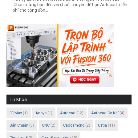
Chào mừng bạn đến với chuỗi chuyên đề học Autocad miễn
phí cho cộng đồn...
Từ Khóa
3DMax
(1)
Ansys
(1)
Autocad
(12)
Autocad Cơ Khí
(4)
Bản Chuẩn
(3)
CNC
(2)
Cadcamcnc
(2)
Catia
(11)
CimatronE
(3)
Creo Parametric
(15)