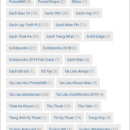
PowerMill
(4)
PowerShape
(2)
Rhino
(1)
Sach Bao Tri
(10)
Sach CNC
(33)
Sach Hay
(97)
Sach Lap Trinh PLC
(11)
Sach Mien Phi
(71)
Sach Thiet Ke
(33)
Sach Tieng Nhat
(1)
Solid Edge
(1)
Solidworks
(22)
Solidworks 2018
(3)
Solidworks 2019 Full Crack
(1)
Sách Điện
(6)
Sách Đồ Gá
(1)
Sổ Tay
(3)
Tai Lieu Ansys
(1)
Tai Lieu Hoc PowerMill
(1)
Tai Lieu Khuon Mau
(4)
Tai Lieu Mastercam
(20)
Tai Liệu SolidWorks 2019
(4)
Thiet Ke Khuon
(2)
Thu Thuat
(13)
Thư Viện
(1)
Tieng Anh Ky Thuat
(1)
Tin Ky Thuat
(19)
Tong Hop
(4)
Tu Hoc Autocad
(6)
Tu Hoc NX
(3)
Tu Hoc Mastercam
(11)