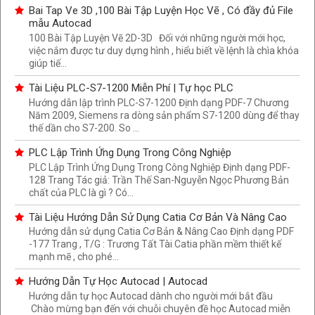
Bai Tap Ve 3D ,100 Bài Tập Luyện Học Vẽ , Có đầy đủ File
mẫu Autocad
100 Bài Tập Luyện Vẽ 2D-3D Đối với những người mới học,
việc nắm được tư duy dựng hình , hiểu biết về lệnh là chìa khóa
giúp tiế...
Tài Liệu PLC-S7-1200 Miễn Phí | Tự học PLC
Hướng dẫn lập trình PLC-S7-1200 Định dạng PDF-7 Chương
Năm 2009, Siemens ra dòng sản phẩm S7-1200 dùng để thay
thế dần cho S7-200. So ...
PLC Lập Trình Ứng Dụng Trong Công Nghiệp
PLC Lập Trình Ứng Dụng Trong Công Nghiệp Định dạng PDF-
128 Trang Tác giả: Trần Thế San-Nguyễn Ngọc Phương Bản
chất của PLC là gì ? Có...
Tài Liệu Hướng Dẫn Sử Dụng Catia Cơ Bản Và Nâng Cao
Hướng dẫn sử dụng Catia Cơ Bản & Nâng Cao Định dạng PDF
-177 Trang , T/G : Trương Tất Tài Catia phần mềm thiết kế
mạnh mẽ , cho phé...
Hướng Dẫn Tự Học Autocad | Autocad
Hướng dẫn tự học Autocad dành cho người mới bắt đầu
Chào mừng bạn đến với chuỗi chuyên đề học Autocad miễn