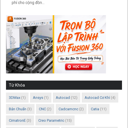
phí cho cộng đồn...
Từ Khóa
3DMax
(1)
Ansys
(1)
Autocad
(12)
Autocad Cơ Khí
(4)
Bản Chuẩn
(3)
CNC
(2)
Cadcamcnc
(2)
Catia
(11)
CimatronE
(3)
Creo Parametric
(15)