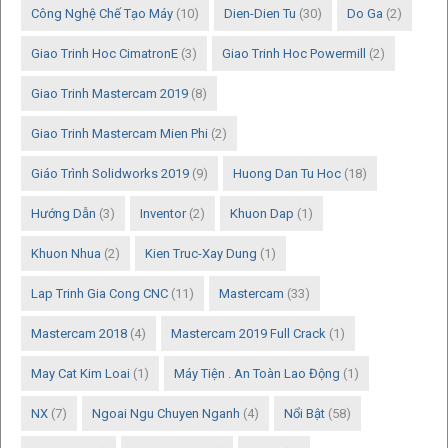
Công Nghệ Chế Tạo Máy
(10)
Dien-Dien Tu
(30)
Do Ga
(2)
Giao Trinh Hoc CimatronE
(3)
Giao Trinh Hoc Powermill
(2)
Giao Trinh Mastercam 2019
(8)
Giao Trinh Mastercam Mien Phi
(2)
Giáo Trình Solidworks 2019
(9)
Huong Dan Tu Hoc
(18)
Hướng Dẫn
(3)
Inventor
(2)
Khuon Dap
(1)
Khuon Nhua
(2)
Kien Truc-Xay Dung
(1)
Lap Trinh Gia Cong CNC
(11)
Mastercam
(33)
Mastercam 2018
(4)
Mastercam 2019 Full Crack
(1)
May Cat Kim Loai
(1)
Máy Tiện . An Toàn Lao Động
(1)
NX
(7)
Ngoai Ngu Chuyen Nganh
(4)
Nổi Bật
(58)