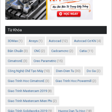
Từ Khóa
3DMax
(1)
Ansys
(1)
Autocad
(12)
Autocad Cơ Khí
(4)
Bản Chuẩn
(3)
CNC
(2)
Cadcamcnc
(2)
Catia
(11)
CimatronE
(3)
Creo Parametric
(15)
Công Nghệ Chế Tạo Máy
(10)
Dien-Dien Tu
(30)
Do Ga
(2)
Giao Trinh Hoc CimatronE
(3)
Giao Trinh Hoc Powermill
(2)
Giao Trinh Mastercam 2019
(8)
Giao Trinh Mastercam Mien Phi
(2)
Giáo Trình Solidworks 2019
(9)
Huong Dan Tu Hoc
(18)