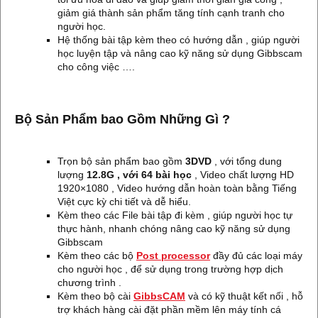
giảm giá thành sản phẩm tăng tính cạnh tranh cho
người học.
Hệ thống bài tập kèm theo có hướng dẫn , giúp người
học luyện tập và nâng cao kỹ năng sử dụng Gibbscam
cho công việc ….
Bộ Sản Phẩm bao Gồm Những Gì ?
Trọn bộ sản phẩm bao gồm
3DVD
, với tổng dung
lượng
12.8G , với 64 bài học
, Video chất lượng HD
1920×1080 , Video hướng dẫn hoàn toàn bằng Tiếng
Việt cực kỳ chi tiết và dễ hiểu.
Kèm theo các File bài tập đi kèm , giúp người học tự
thực hành, nhanh chóng nâng cao kỹ năng sử dụng
Gibbscam
Kèm theo các bộ
Post processor
đầy đủ các loại máy
cho người học , để sử dụng trong trường hợp dịch
chương trình .
Kèm theo bộ cài
GibbsCAM
và có kỹ thuật kết nối , hỗ
trợ khách hàng cài đặt phần mềm lên máy tính cá