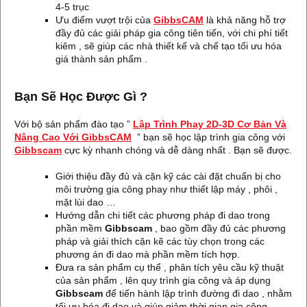
4-5 trục
Ưu điểm vượt trội của
GibbsCAM
là khả năng hỗ trợ
đầy đủ các giải pháp gia công tiên tiến, với chi phí tiết
kiêm , sẽ giúp các nhà thiết kế và chế tạo tối ưu hóa
giá thành sản phẩm .
Bạn Sẽ Học Được Gì ?
Với bộ sản phẩm đào tạo ”
Lập Trình Phay 2D-3D Cơ Bản Và
Nâng Cao Với GibbsCAM
” bạn sẽ học lập trình gia công với
Gibbscam
cực kỳ nhanh chóng và dễ dàng nhất . Bạn sẽ được.
Giới thiệu đầy đủ và cặn kỹ các cài đặt chuẩn bị cho
môi trường gia công phay như thiết lập máy , phôi ,
mặt lùi dao …
Hướng dẫn chi tiết các phương pháp đi dao trong
phần mềm
Gibbscam
, bao gồm đầy đủ các phương
pháp và giải thích cặn kẽ các tùy chọn trong các
phương án đi dao mà phần mềm tích hợp.
Đưa ra sản phẩm cụ thể , phân tích yêu cầu kỹ thuật
của sản phẩm , lên quy trình gia công và áp dụng
Gibbscam
để tiến hành lập trình đường đi dao , nhằm
tối ưu hóa đi dao và giúp giảm thời gian gia công ,