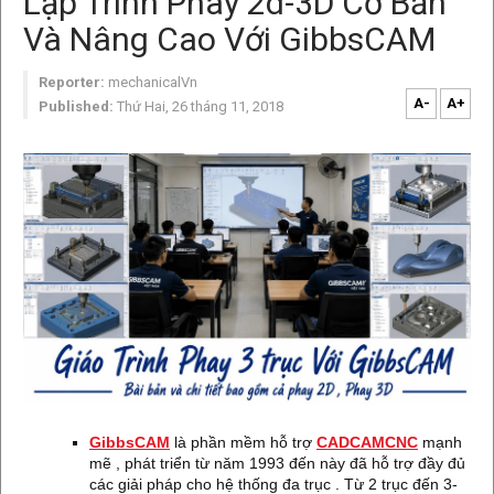
Lập Trình Phay 2d-3D Cơ Bản
Và Nâng Cao Với GibbsCAM
Reporter:
mechanicalVn
A-
A+
Published:
Thứ Hai, 26 tháng 11, 2018
GibbsCAM
là phần mềm hỗ trợ
CADCAMCNC
mạnh
mẽ , phát triển từ năm 1993 đến này đã hỗ trợ đầy đủ
các giải pháp cho hệ thống đa trục . Từ 2 trục đến 3-