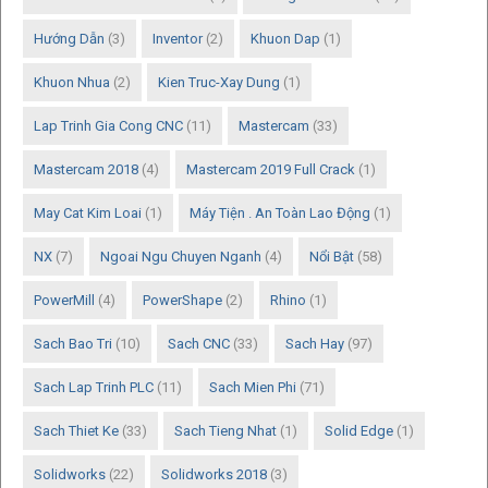
Hướng Dẫn
(3)
Inventor
(2)
Khuon Dap
(1)
Khuon Nhua
(2)
Kien Truc-Xay Dung
(1)
Lap Trinh Gia Cong CNC
(11)
Mastercam
(33)
Mastercam 2018
(4)
Mastercam 2019 Full Crack
(1)
May Cat Kim Loai
(1)
Máy Tiện . An Toàn Lao Động
(1)
NX
(7)
Ngoai Ngu Chuyen Nganh
(4)
Nổi Bật
(58)
PowerMill
(4)
PowerShape
(2)
Rhino
(1)
Sach Bao Tri
(10)
Sach CNC
(33)
Sach Hay
(97)
Sach Lap Trinh PLC
(11)
Sach Mien Phi
(71)
Sach Thiet Ke
(33)
Sach Tieng Nhat
(1)
Solid Edge
(1)
Solidworks
(22)
Solidworks 2018
(3)