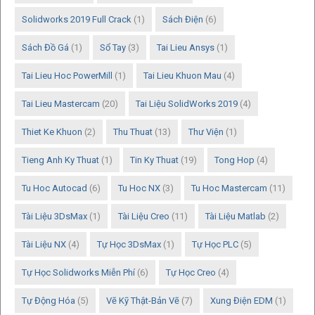
Solidworks 2019 Full Crack
(1)
Sách Điện
(6)
Sách Đồ Gá
(1)
Sổ Tay
(3)
Tai Lieu Ansys
(1)
Tai Lieu Hoc PowerMill
(1)
Tai Lieu Khuon Mau
(4)
Tai Lieu Mastercam
(20)
Tai Liệu SolidWorks 2019
(4)
Thiet Ke Khuon
(2)
Thu Thuat
(13)
Thư Viện
(1)
Tieng Anh Ky Thuat
(1)
Tin Ky Thuat
(19)
Tong Hop
(4)
Tu Hoc Autocad
(6)
Tu Hoc NX
(3)
Tu Hoc Mastercam
(11)
Tài Liệu 3DsMax
(1)
Tài Liệu Creo
(11)
Tài Liệu Matlab
(2)
Tài Liệu NX
(4)
Tự Học 3DsMax
(1)
Tự Học PLC
(5)
Tự Học Solidworks Miễn Phí
(6)
Tự Học Creo
(4)
Tự Động Hóa
(5)
Vẽ Kỹ Thật-Bản Vẽ
(7)
Xung Điện EDM
(1)