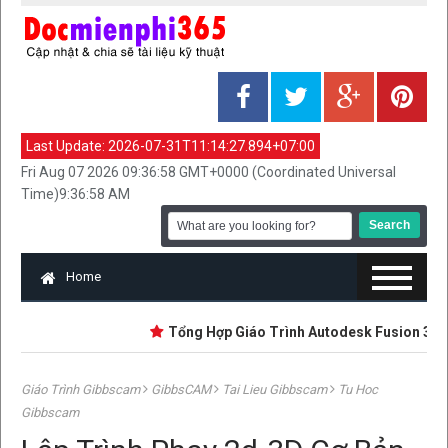
Last Update:
2026-07-31T11:14:27.894+07:00
Fri Aug 07 2026 09:36:58 GMT+0000 (Coordinated Universal
Time)9:36:58 AM
Home
Tổng Hợp Giáo Trình Autodesk Fusion 360 | Mới
Giáo Trình Gibbscam
GibbsCAM
Tai Lieu Gibbscam
Tu Hoc
Gibbscam