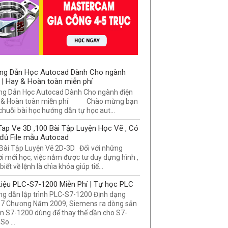
ng Dẫn Học Autocad Dành Cho ngành
 | Hay & Hoàn toàn miễn phí
g Dẫn Học Autocad Dành Cho ngành điện
 & Hoàn toàn miễn phí Chào mừng bạn
chuỗi bài học hướng dẫn tự học aut...
Tap Ve 3D ,100 Bài Tập Luyện Học Vẽ , Có
đủ File mẫu Autocad
Bài Tập Luyện Vẽ 2D-3D Đối với những
i mới học, việc nắm được tư duy dựng hình ,
biết về lệnh là chìa khóa giúp tiế...
Liệu PLC-S7-1200 Miễn Phí | Tự học PLC
g dẫn lập trình PLC-S7-1200 Định dạng
7 Chương Năm 2009, Siemens ra dòng sản
 S7-1200 dùng để thay thế dần cho S7-
So ...