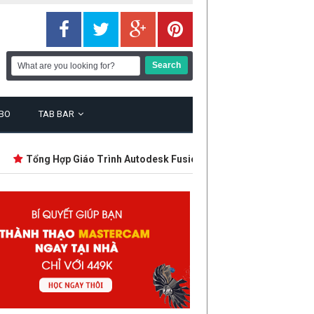
BO
TAB BAR
Tổng Hợp Giáo Trình Autodesk Fusion 360 | Mới Nhất Và Bài Bản N