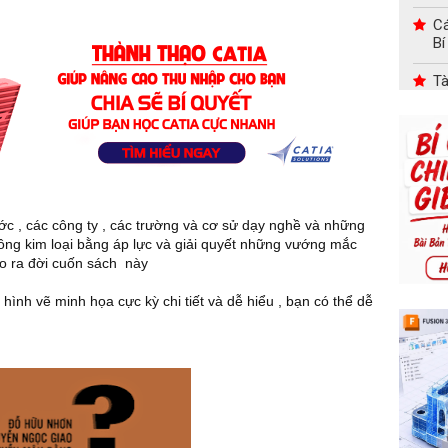
Cá
Bí
Tà
Tự
H
Tr
Ch
Tr
c , các công ty , các trường và cơ sử dạy nghề và những
ng kim loại bằng áp lực và giải quyết những vướng mắc
Tà
do ra đời cuốn sách này
Bi
 hình vẽ minh họa cực kỳ chi tiết và dễ hiểu , bạn có thể dễ
Tà