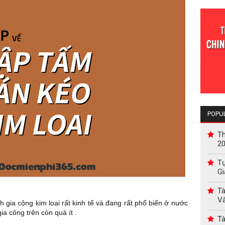
POPU
Th
2
Tự
Gi
Tà
V
h gia công kim loại rất kinh tế và đang rất phổ biến ở nước
ia công trên còn quá ít .
Tà