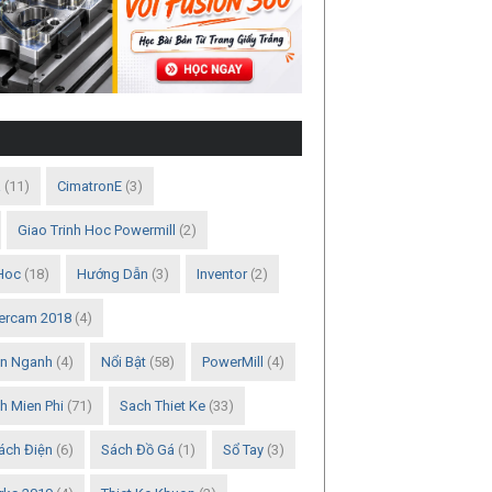
a
(11)
CimatronE
(3)
Giao Trinh Hoc Powermill
(2)
Hoc
(18)
Hướng Dẫn
(3)
Inventor
(2)
ercam 2018
(4)
en Nganh
(4)
Nổi Bật
(58)
PowerMill
(4)
h Mien Phi
(71)
Sach Thiet Ke
(33)
ách Điện
(6)
Sách Đồ Gá
(1)
Sổ Tay
(3)