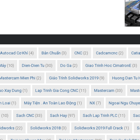
Autocad Cơ Khí
(4)
Bản Chuẩn
(3)
CNC
(2)
Cadcamcnc
(2)
Cati
Máy
(10)
Dien-Dien Tu
(30)
Do Ga
(2)
Giao Trinh Hoc CimatronE
(3)
 Mastercam Mien Phi
(2)
Giáo Trình Solidworks 2019
(9)
Huong Dan Tu 
ruc-Xay Dung
(1)
Lap Trinh Gia Cong CNC
(11)
Mastercam
(33)
Mast
m Loai
(1)
Máy Tiện . An Toàn Lao Động
(1)
NX
(7)
Ngoai Ngu Chuy
i
(10)
Sach CNC
(33)
Sach Hay
(97)
Sach Lap Trinh PLC
(11)
Sac
idworks
(22)
Solidworks 2018
(3)
Solidworks 2019 Full Crack
(1)
S