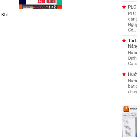
PLC 
PLC 
 Khí -
dạng
Nguy
Có...
Tài 
Nân
Hướn
Định
Cati
Hướ
Hướn
bắt
chuy