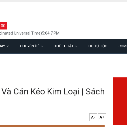
:00
inated Universal Time)5:04:7 PM
HAY
CHUYÊN ĐỀ
THỦ THUẬT
HD TỰ HỌC
COM
Và Cán Kéo Kim Loại | Sách
A-
A+