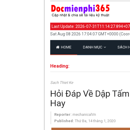
Last Update:
2026-07-31T11:14:27.894+07
Sat Aug 08 2026 17:04:07 GMT+0000 (Coord
HOME
DANH MỤC
SÁCH 
Heading:
Sach Thiet Ke
Hỏi Đáp Về Dập Tấm 
Hay
Reporter:
mechanicalVn
Published:
Thứ Ba, 14 tháng 1, 2020