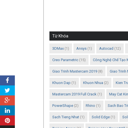
Từ Khóa
3DMax
(1)
Ansys
(1)
Autocad
(12)
Creo Parametric
(15)
Công Nghệ Chế Tạo 
Giao Trinh Mastercam 2019
(8)
Giao Trinh
Khuon Dap
(1)
Khuon Nhua
(2)
Kien T
Mastercam 2019 Full Crack
(1)
May Cat Ki
PowerShape
(2)
Rhino
(1)
Sach Bao Tr
Sach Tieng Nhat
(1)
Solid Edge
(1)
Sol