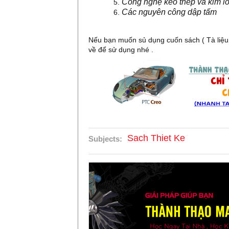
Công nghệ kéo thép và kim l
Các nguyên công dập tấm
Nếu bạn muốn sủ dụng cuốn sách ( Tà liệu 
về để sử dụng nhé .
Sach Thiet Ke
Subjects: