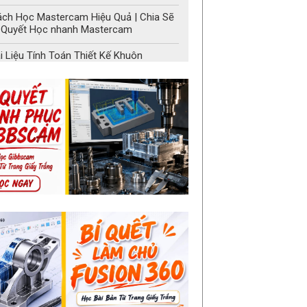
ch Học Mastercam Hiệu Quả | Chia Sẽ
 Quyết Học nhanh Mastercam
i Liệu Tính Toán Thiết Kế Khuôn
 Học Solidworks Mới Nhất Và Miễn Phí
ay
ọn Bộ Giáo Trình Tự Học Solidworks
o Người Mới | Chuẩn Từ Trang Giấy
ắng
i Liệu Soldiworks | SolidWorks Parts
ble
i liệu học Solidworks