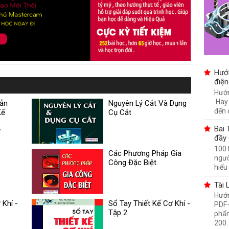
Hướ
điện
Hướn
Hay
Dẫn
Nguyên Lý Cắt Và Dụng
đến 
Kế
Cụ Cắt
Bai 
y
đầy 
100 
Các Phương Pháp Gia
ngườ
Công Đặc Biệt
hiểu 
Tài 
Hướn
 Khí -
Sổ Tay Thiết Kế Cơ Khí -
PDF-
Tập 2
phẩm
200. 