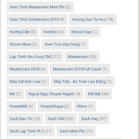
Giao Trinh Mastercam Mien Phi
(2)
Giáo Trình Solidworks 2019
(9)
Huong Dan Tu Hoc
(18)
Hướng Dẫn
(3)
Inventor
(2)
Khuon Dap
(1)
Khuon Nhua
(2)
Kien Truc-Xay Dung
(1)
Lap Trinh Gia Cong CNC
(11)
Mastercam
(33)
Mastercam 2018
(4)
Mastercam 2019 Full Crack
(1)
May Cat Kim Loai
(1)
Máy Tiện . An Toàn Lao Động
(1)
NX
(7)
Ngoai Ngu Chuyen Nganh
(4)
Nổi Bật
(58)
PowerMill
(4)
PowerShape
(2)
Rhino
(1)
Sach Bao Tri
(10)
Sach CNC
(33)
Sach Hay
(97)
Sach Lap Trinh PLC
(11)
Sach Mien Phi
(71)