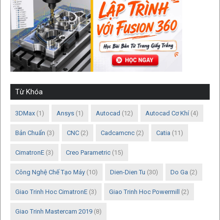
Từ Khóa
3DMax
(1)
Ansys
(1)
Autocad
(12)
Autocad Cơ Khí
(4)
Bản Chuẩn
(3)
CNC
(2)
Cadcamcnc
(2)
Catia
(11)
CimatronE
(3)
Creo Parametric
(15)
Công Nghệ Chế Tạo Máy
(10)
Dien-Dien Tu
(30)
Do Ga
(2)
Giao Trinh Hoc CimatronE
(3)
Giao Trinh Hoc Powermill
(2)
Giao Trinh Mastercam 2019
(8)