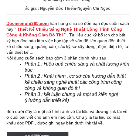
Tác giả : Nguyễn Đức Thiểm-Nguyễn Chí Ngọc
Docmienphi365.com
hân hạng chia sẽ đến bạn đọc cuốn sách
hay "
Thiết Kế Chiếu Sáng Nghệ Thuật Công Trình Công
Cộng & Không Gian Đô Thị
" . Tài liệu cực kỳ bổ ích cho bất
kỳ bạn đọc nào làm việc học tập về vấn đề liên quan đến thiết
kế chiếu sáng, quảng cáo, các kỹ sư xây dựng, điện, điện tử, tư
vấn thiết kế ...
Nội dung cuốn sách bao gồm 3 phần chính như sau .
Phần 1 : Hiệu quả chiếu sáng và chất lượng kiến
trúc
Phần 2 : Khái niệm , cơ sở của hướng dẫn thiết
kế chiếu sáng nghệ thuật các công trình công
cộng và không gian đô thị
Phần 3 : kết luận chung và một số kiến nghị
(Hướng dẫn thiết kế)
Bên dưới đây là một số hình ảnh về tài liệu và đường link tải về
ở cuối bài viết cho anh em nào cần. Chú ý là tài liệu có mật
khẩu đọc PDF , được ghi ngay bên dưới link tải về.