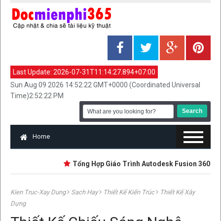
Last Update:
2026-07-31T11:14:27.894+07:00
Sun Aug 09 2026 14:52:22 GMT+0000 (Coordinated Universal
Time)2:52:22 PM
Home
Tổng Hợp Giáo Trình Autodesk Fusion 360 | Mới Nh
Kien Truc-Xay Dung
Sach Hay
Thiết Kế Kiến Trúc
Thiết Kế Xây
Dựng