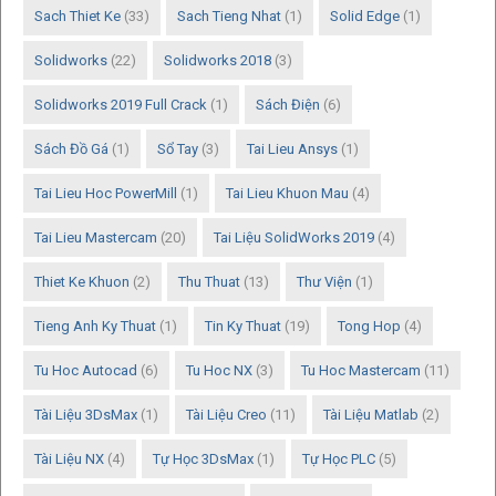
Sach Thiet Ke
(33)
Sach Tieng Nhat
(1)
Solid Edge
(1)
Solidworks
(22)
Solidworks 2018
(3)
Solidworks 2019 Full Crack
(1)
Sách Điện
(6)
Sách Đồ Gá
(1)
Sổ Tay
(3)
Tai Lieu Ansys
(1)
Tai Lieu Hoc PowerMill
(1)
Tai Lieu Khuon Mau
(4)
Tai Lieu Mastercam
(20)
Tai Liệu SolidWorks 2019
(4)
Thiet Ke Khuon
(2)
Thu Thuat
(13)
Thư Viện
(1)
Tieng Anh Ky Thuat
(1)
Tin Ky Thuat
(19)
Tong Hop
(4)
Tu Hoc Autocad
(6)
Tu Hoc NX
(3)
Tu Hoc Mastercam
(11)
Tài Liệu 3DsMax
(1)
Tài Liệu Creo
(11)
Tài Liệu Matlab
(2)
Tài Liệu NX
(4)
Tự Học 3DsMax
(1)
Tự Học PLC
(5)