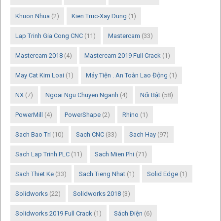
Khuon Nhua
(2)
Kien Truc-Xay Dung
(1)
Lap Trinh Gia Cong CNC
(11)
Mastercam
(33)
Mastercam 2018
(4)
Mastercam 2019 Full Crack
(1)
May Cat Kim Loai
(1)
Máy Tiện . An Toàn Lao Động
(1)
NX
(7)
Ngoai Ngu Chuyen Nganh
(4)
Nổi Bật
(58)
PowerMill
(4)
PowerShape
(2)
Rhino
(1)
Sach Bao Tri
(10)
Sach CNC
(33)
Sach Hay
(97)
Sach Lap Trinh PLC
(11)
Sach Mien Phi
(71)
Sach Thiet Ke
(33)
Sach Tieng Nhat
(1)
Solid Edge
(1)
Solidworks
(22)
Solidworks 2018
(3)
Solidworks 2019 Full Crack
(1)
Sách Điện
(6)