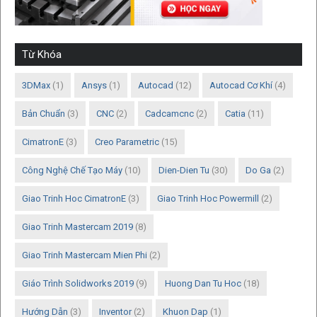
Từ Khóa
3DMax
(1)
Ansys
(1)
Autocad
(12)
Autocad Cơ Khí
(4)
Bản Chuẩn
(3)
CNC
(2)
Cadcamcnc
(2)
Catia
(11)
CimatronE
(3)
Creo Parametric
(15)
Công Nghệ Chế Tạo Máy
(10)
Dien-Dien Tu
(30)
Do Ga
(2)
Giao Trinh Hoc CimatronE
(3)
Giao Trinh Hoc Powermill
(2)
Giao Trinh Mastercam 2019
(8)
Giao Trinh Mastercam Mien Phi
(2)
Giáo Trình Solidworks 2019
(9)
Huong Dan Tu Hoc
(18)
Hướng Dẫn
(3)
Inventor
(2)
Khuon Dap
(1)