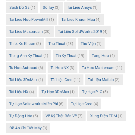
Sách Đồ Gá
(1)
Sổ Tay
(3)
Tai Lieu Ansys
(1)
Tai Lieu Hoc PowerMill
(1)
Tai Lieu Khuon Mau
(4)
Tai Lieu Mastercam
(20)
Tai Liệu SolidWorks 2019
(4)
Thiet Ke Khuon
(2)
Thu Thuat
(13)
Thư Viện
(1)
Tieng Anh Ky Thuat
(1)
Tin Ky Thuat
(19)
Tong Hop
(4)
Tu Hoc Autocad
(6)
Tu Hoc NX
(3)
Tu Hoc Mastercam
(11)
Tài Liệu 3DsMax
(1)
Tài Liệu Creo
(11)
Tài Liệu Matlab
(2)
Tài Liệu NX
(4)
Tự Học 3DsMax
(1)
Tự Học PLC
(5)
Tự Học Solidworks Miễn Phí
(6)
Tự Học Creo
(4)
Tự Động Hóa
(5)
Vẽ Kỹ Thật-Bản Vẽ
(7)
Xung Điện EDM
(1)
Đồ Án Chi Tiết Máy
(3)