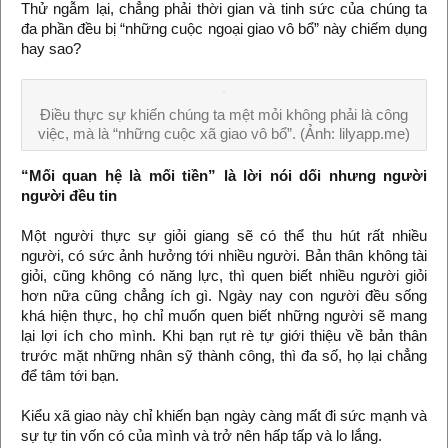
Thử ngẫm lại, chẳng phải thời gian và tinh sức của chúng ta
đa phần đều bị “những cuộc ngoại giao vô bổ” này chiếm dụng
hay sao?
Điều thực sự khiến chúng ta mệt mỏi không phải là công
việc, mà là “những cuộc xã giao vô bổ”. (Ảnh: lilyapp.me)
“Mối quan hệ là mối tiền” là lời nói dối nhưng người
người đều tin
Một người thực sự giỏi giang sẽ có thể thu hút rất nhiều
người, có sức ảnh hưởng tới nhiều người. Bản thân không tài
giỏi, cũng không có năng lực, thì quen biết nhiều người giỏi
hơn nữa cũng chẳng ích gì. Ngày nay con người đều sống
khá hiện thực, họ chỉ muốn quen biết những người sẽ mang
lại lợi ích cho mình. Khi bạn rụt rè tự giới thiệu về bản thân
trước mặt những nhân sỹ thành công, thì đa số, họ lại chẳng
để tâm tới bạn.
Kiểu xã giao này chỉ khiến bạn ngày càng mất đi sức mạnh và
sự tự tin vốn có của mình và trở nên hấp tấp và lo lắng.