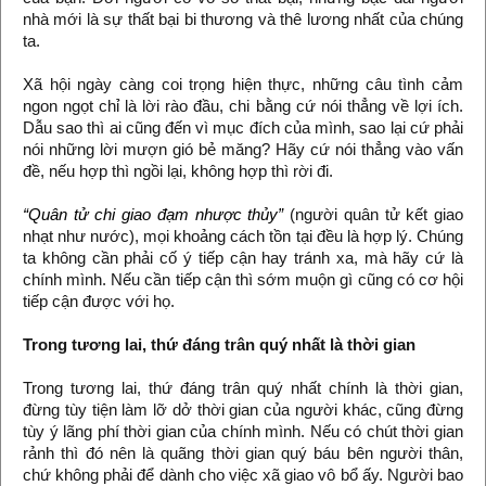
nhà mới là sự thất bại bi thương và thê lương nhất của chúng
ta.
Xã hội ngày càng coi trọng hiện thực, những câu tình cảm
ngon ngọt chỉ là lời rào đầu, chi bằng cứ nói thẳng về lợi ích.
Dẫu sao thì ai cũng đến vì mục đích của mình, sao lại cứ phải
nói những lời mượn gió bẻ măng? Hãy cứ nói thẳng vào vấn
đề, nếu hợp thì ngồi lại, không hợp thì rời đi.
“Quân tử chi giao đạm nhược thủy”
(người quân tử kết giao
nhạt như nước), mọi khoảng cách tồn tại đều là hợp lý. Chúng
ta không cần phải cố ý tiếp cận hay tránh xa, mà hãy cứ là
chính mình. Nếu cần tiếp cận thì sớm muộn gì cũng có cơ hội
tiếp cận được với họ.
Trong tương lai, thứ đáng trân quý nhất là thời gian
Trong tương lai, thứ đáng trân quý nhất chính là thời gian,
đừng tùy tiện làm lỡ dở thời gian của người khác, cũng đừng
tùy ý lãng phí thời gian của chính mình. Nếu có chút thời gian
rảnh thì đó nên là quãng thời gian quý báu bên người thân,
chứ không phải để dành cho việc xã giao vô bổ ấy. Người bao