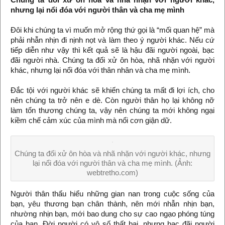
nhưng lại nổi đóa với người thân và cha mẹ mình
Đôi khi chúng ta vì muốn mở rộng thứ gọi là “mối quan hệ” mà
phải nhẫn nhịn đi nịnh nọt và làm theo ý người khác. Nếu cứ
tiếp diễn như vậy thì kết quả sẽ là hậu đãi người ngoài, bạc
đãi người nhà. Chúng ta đối xử ôn hòa, nhã nhặn với người
khác, nhưng lại nổi đóa với thân nhân và cha mẹ mình.
Đắc tội với người khác sẽ khiến chúng ta mất đi lợi ích, cho
nên chúng ta trở nên e dè. Còn người thân họ lại không nỡ
làm tổn thương chúng ta, vậy nên chúng ta mới không ngại
kiềm chế cảm xúc của mình mà nổi cơn giận dữ.
Chúng ta đối xử ôn hòa và nhã nhặn với người khác, nhưng
lại nổi đóa với người thân và cha mẹ mình. (Ảnh:
webtretho.com)
Người thân thấu hiểu những gian nan trong cuộc sống của
bạn, yêu thương bạn chân thành, nên mới nhẫn nhịn bạn,
nhường nhịn bạn, mới bao dung cho sự cao ngạo phóng túng
của bạn. Đời người có vô số thất bại, nhưng bạc đãi người